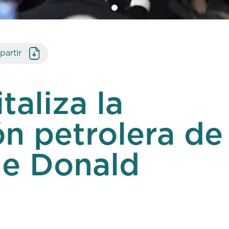
artir
taliza la
n petrolera de
de Donald