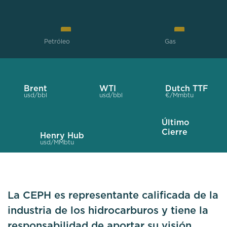
Petróleo
Gas
Brent
WTI
Dutch TTF
usd/bbl
usd/bbl
€/Mmbtu
Último
Cierre
Henry Hub
usd/MMbtu
La CEPH es representante calificada de la
industria de los hidrocarburos y tiene la
responsabilidad de aportar su visión